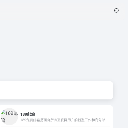
189邮箱
189免费邮箱是面向所有互联网用户的新型工作和商务邮箱，覆盖Web、Wap、 Pad、iOS、Android等多个终端，满足用户随时随地处理邮件需要。189邮箱提倡“简单”理念，产品功能、体验结合“简单”理念，让用户享受高效工作、轻松生活。