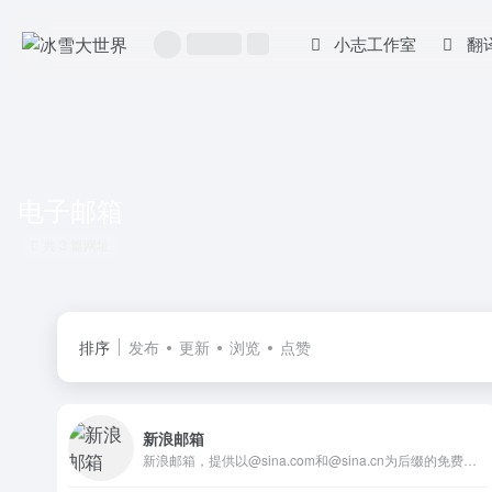
小志工作室
翻
电子邮箱
共 3 篇网址
排序
发布
更新
浏览
点赞
新浪邮箱
新浪邮箱，提供以@sina.com和@sina.cn为后缀的免费邮箱。2G超大附件和50M普通附件，容量5G至无限大，整合新浪微博应用，支持客户端收发，更加安全，更少垃圾邮件。