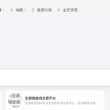
译
地图
股票行情
金芝滑雪
交易猫游戏交易平台
交易猫是国内专业安全的手游交易平台，提供网游交易、账号估值、淘手游账号、装备道具交易、买号卖号、游戏代练、苹果代充值、游戏充值、首充号等服务，手游交易就上交易猫官网！