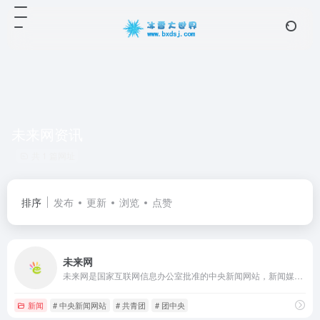
未来网资讯
共 1 篇网址
排序
发布
更新
浏览
点赞
未来网
未来网是国家互联网信息办公室批准的中央新闻网站，新闻媒体，是全国少工委新媒体工作平台。致力于打造青少年教育类垂直新闻资讯，维护青少年合法权益、指导青少年安全上网、搭建青少年丰富多彩的活动平台。
新闻
# 中央新闻网站
# 共青团
# 团中央