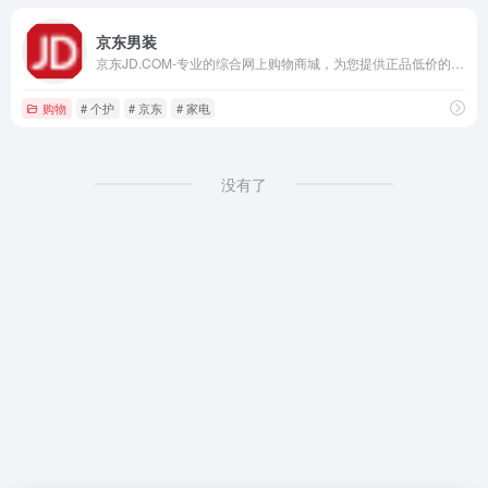
京东男装
京东JD.COM-专业的综合网上购物商城，为您提供正品低价的购物选择、优质便捷的服务体验。商品来自全球数十万品牌商家，囊括家电、手机、电脑、服装、居家、母婴、美妆、个护、食品、生鲜等丰富品类，满足各种购物需求。
购物
# 个护
# 京东
# 家电
没有了