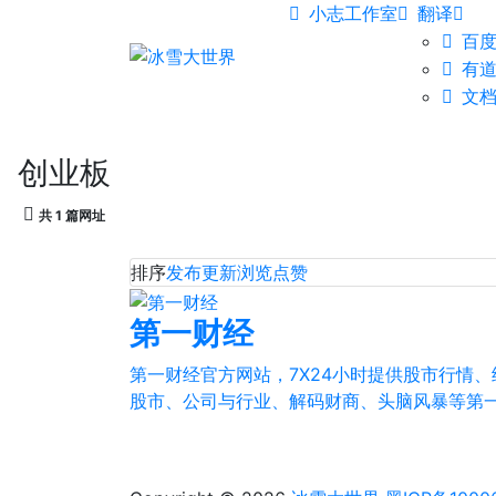
小志工作室
翻译
百
有
文
创业板
共 1 篇网址
排序
发布
更新
浏览
点赞
第一财经
第一财经官方网站，7X24小时提供股市行情
股市、公司与行业、解码财商、头脑风暴等第