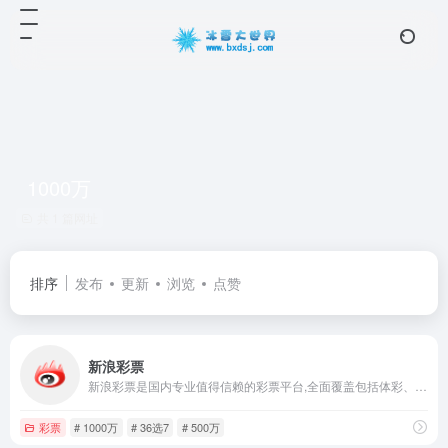
1000万
共 1 篇网址
排序
发布
更新
浏览
点赞
新浪彩票
新浪彩票是国内专业值得信赖的彩票平台,全面覆盖包括体彩、福彩全部的彩票内容，涵盖双色球、大乐透、足彩、竞彩等彩种，为彩民提供彩票开奖结果查询,资讯,彩票走势分析等一体化服务！
彩票
# 1000万
# 36选7
# 500万