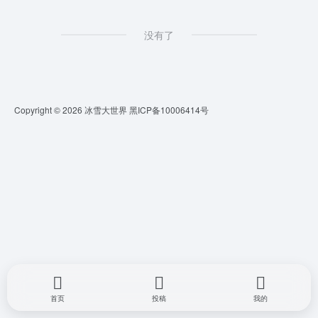
没有了
Copyright © 2026
冰雪大世界
黑ICP备10006414号
首页
投稿
我的