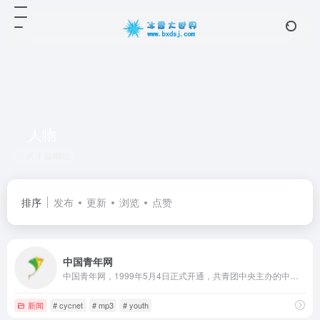
人物
共 1 篇网址
排序
发布
更新
浏览
点赞
中国青年网
中国青年网，1999年5月4日正式开通，共青团中央主办的中央重点新闻网站，是国内最大的青年主流网站。中国青年网竭诚服务青年的文化、心理、情感和创业需求，是共青团运用网络文化元素吸引青年的新载体和引导青年的新途径，为团组织通过新媒体融入青年提供有力支撑。 中国青年网拥有400余个子网站，2000多个栏目，用文字、图片、动漫、音视频、论坛、博客、微博、手机、网上直播等多种手段，依托共青团中央丰富的资源，每天向全球网民发布丰富多彩的信息，内容包括政治、经济、社会、文化、娱乐、时尚、教育、心理等各个领域。
新闻
# cycnet
# mp3
# youth