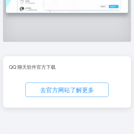
QQ 聊天软件官方下载
去官方网站了解更多